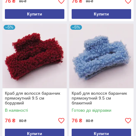
76
76
₴
₴
80 ₴
80 ₴
Купити
Купити
–5%
–5%
Краб для волосся баранчик
Краб для волосся баранчик
прямокутний 9.5 см
прямокутний 9.5 см
бордовий
блакитний
В наявності
Готово до відправки
76
76
₴
₴
80 ₴
80 ₴
Купити
Купити