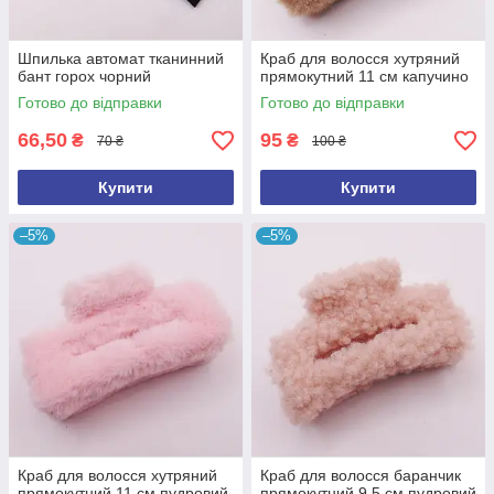
Шпилька автомат тканинний
Краб для волосся хутряний
бант горох чорний
прямокутний 11 см капучино
Готово до відправки
Готово до відправки
66,50
95
₴
₴
70 ₴
100 ₴
Купити
Купити
–5%
–5%
Краб для волосся хутряний
Краб для волосся баранчик
прямокутний 11 см пудровий
прямокутний 9.5 см пудровий