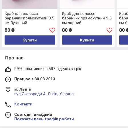
Краб для волосся
Краб для волосся
Краб
баранчик прямокутний 9.5
баранчик прямокутний 9.5
бара
см бузковий
см чорний
см б
80
80
80
₴
₴
Купити
Купити
Про нас
99% позитивних з 597 відгуків за рік
Працює з 30.03.2013
м. Львів
вул.Сковороди 4, Львів, Україна
Контакти
Сьогодні вихідний
Показати весь графік роботи