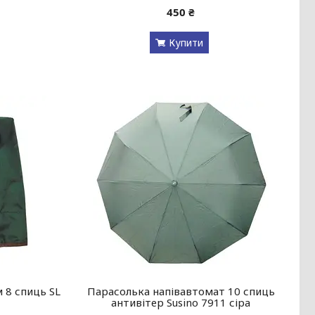
450 ₴
Купити
 8 спиць SL
Парасолька напівавтомат 10 спиць
антивітер Susino 7911 сіра