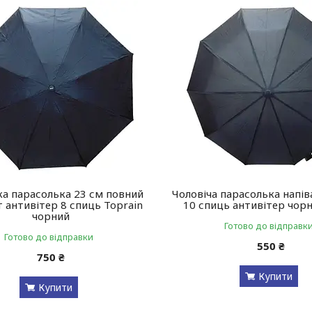
а парасолька 23 см повний
Чоловіча парасолька напі
 антивітер 8 спиць Toprain
10 спиць антивітер чор
чорний
Готово до відправк
Готово до відправки
550 ₴
750 ₴
Купити
Купити