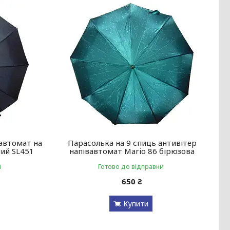
вавтомат на
Парасолька на 9 спиць антивітер
ний SL451
напівавтомат Mario 86 бірюзова
и
Готово до відправки
650 ₴
Купити