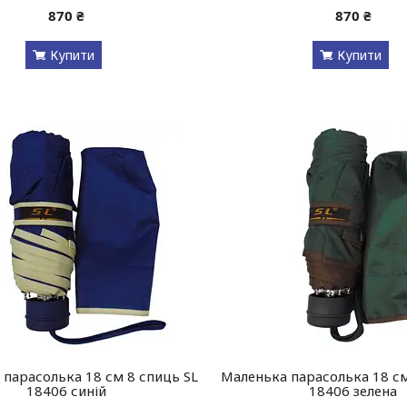
870 ₴
870 ₴
Купити
Купити
парасолька 18 см 8 спиць SL
Маленька парасолька 18 см
18406 синій
18406 зелена