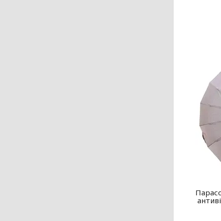
Парасо
антив