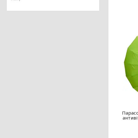
Парасо
антиві