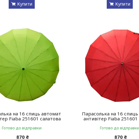
Купити
Купити
лька на 16 спиць автомат
Парасолька на 16 спиць
тер Fiaba 251601 салатова
антивітер Fiaba 251601
Готово до відправки
Готово до відправк
870 ₴
870 ₴