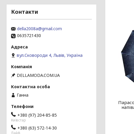
Контакти
della2008a@gmail.com
0635721430
вул.Сковороди 4, Львів, Україна
DELLAMODA.COM.UA
Ганна
Парасо
напів
+380 (97) 204-85-85
Київстар
+380 (63) 572-14-30
Лайф