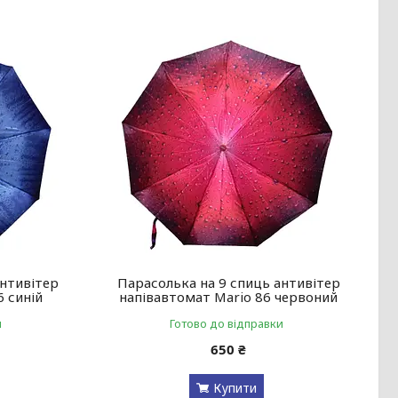
антивітер
Парасолька на 9 спиць антивітер
6 синій
напівавтомат Mario 86 червоний
и
Готово до відправки
650 ₴
Купити