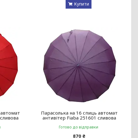
Купити
 автомат
Парасолька на 16 спиць автомат
 сливова
антивітер Fiaba 251601 сливова
и
Готово до відправки
870 ₴