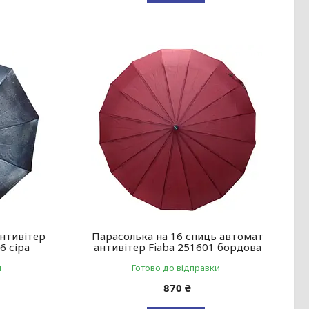
антивітер
Парасолька на 16 спиць автомат
6 сіра
антивітер Fiaba 251601 бордова
и
Готово до відправки
870 ₴