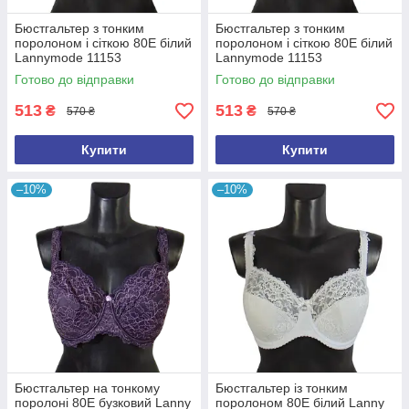
Бюстгальтер з тонким
Бюстгальтер з тонким
поролоном і сіткою 80Е білий
поролоном і сіткою 80Е білий
Lannymode 11153
Lannymode 11153
Готово до відправки
Готово до відправки
513
513
₴
₴
570 ₴
570 ₴
Купити
Купити
–10%
–10%
Бюстгальтер на тонкому
Бюстгальтер із тонким
поролоні 80E бузковий Lanny
поролоном 80Е білий Lanny