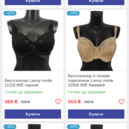
Купити
Купити
–10%
–10%
Бюстгальтер із тонким
Бюстгальтер Lanny mode
поролоном Lanny mode
11118 80Е чорний
11926 80E бежевий
Готово до відправки
Готово до відправки
468
504
₴
₴
520 ₴
560 ₴
Купити
Купити
–10%
–10%