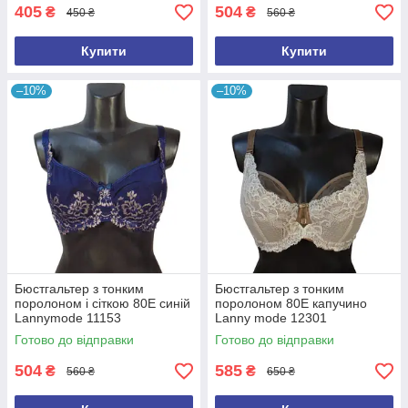
405
504
₴
₴
450 ₴
560 ₴
Купити
Купити
–10%
–10%
Бюстгальтер з тонким
Бюстгальтер з тонким
поролоном і сіткою 80Е синій
поролоном 80Е капучино
Lannymode 11153
Lanny mode 12301
Готово до відправки
Готово до відправки
504
585
₴
₴
560 ₴
650 ₴