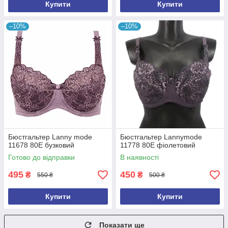
Купити
Купити
–10%
–10%
Бюстгальтер Lanny mode
Бюстгальтер Lannymode
11678 80Е бузковий
11778 80E фіолетовий
Готово до відправки
В наявності
495
450
₴
₴
550 ₴
500 ₴
Купити
Купити
Показати ще