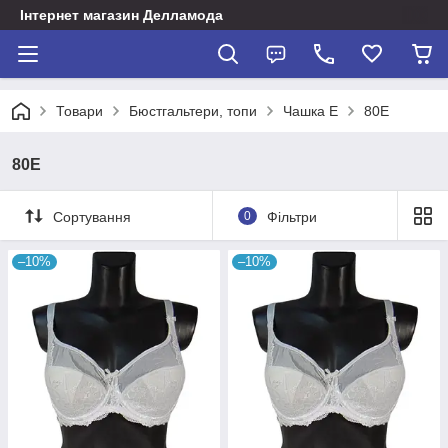
Інтернет магазин Делламода
Товари
Бюстгальтери, топи
Чашка Е
80E
80E
Сортування
0
Фільтри
–10%
–10%