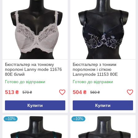
Бюстгальтер на тонкому
Бюстгальтер з тонким
поролоні Lanny mode 11676
поролоном і сіткою
80Е білий
Lannymode 11153 80Е
чорний
Готово до відправки
Готово до відправки
513
504
₴
₴
570 ₴
560 ₴
Купити
Купити
–10%
–10%