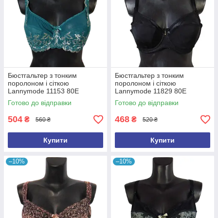
Бюстгальтер з тонким
Бюстгальтер з тонким
поролоном і сіткою
поролоном і сіткою
Lannymode 11153 80Е
Lannymode 11829 80Е
бірюзовий
чорний
Готово до відправки
Готово до відправки
504
468
₴
₴
560 ₴
520 ₴
Купити
Купити
–10%
–10%