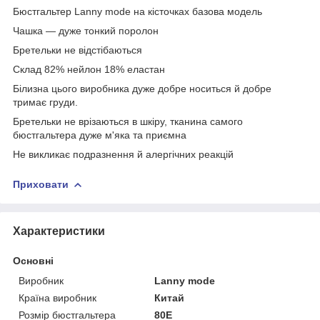
Бюстгальтер Lanny mode на кісточках базова модель
Чашка — дуже тонкий поролон
Бретельки не відстібаються
Склад 82% нейлон 18% еластан
Білизна цього виробника дуже добре носиться й добре
тримає груди.
Бретельки не врізаються в шкіру, тканина самого
бюстгальтера дуже м'яка та приємна
Не викликає подразнення й алергічних реакцій
Приховати
Характеристики
Основні
Виробник
Lanny mode
Країна виробник
Китай
Розмір бюстгальтера
80E