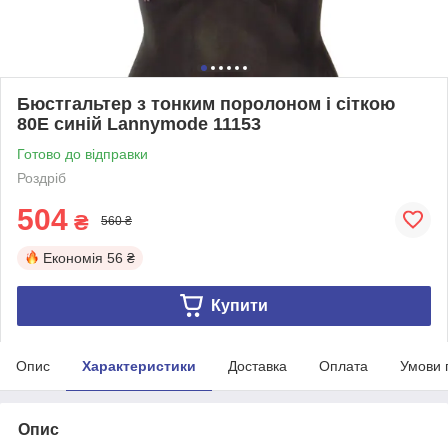
Бюстгальтер з тонким поролоном і сіткою
80Е синій Lannymode 11153
Готово до відправки
Роздріб
504
₴
560 ₴
Економія
56 ₴
Купити
Опис
Характеристики
Доставка
Оплата
Умови 
Опис