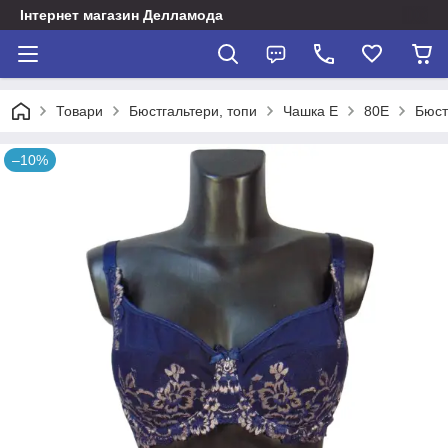
Інтернет магазин Делламода
Товари
Бюстгальтери, топи
Чашка Е
80E
Бюст
–10%