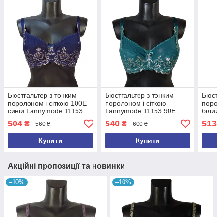
Бюстгальтер з тонким
Бюстгальтер з тонким
Бюст
поролоном і сіткою 100Е
поролоном і сіткою
поро
синій Lannymode 11153
Lannymode 11153 90Е
біли
бірюзовий
504
540
513
₴
₴
560 ₴
600 ₴
Купити
Купити
Акційні пропозиції та новинки
–10%
–10%