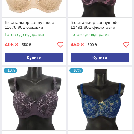
Бюстгальтер Lanny mode
Бюстгальтер Lannymode
11678 80E бежевий
12491 80E фіолетовий
Готово до відправки
Готово до відправки
495
450
₴
₴
550 ₴
500 ₴
Купити
Купити
–10%
–10%