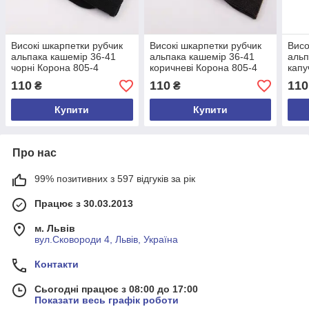
Високі шкарпетки рубчик
Високі шкарпетки рубчик
Висо
альпака кашемір 36-41
альпака кашемір 36-41
альп
чорні Корона 805-4
коричневі Корона 805-4
капу
110
110
110
₴
₴
Купити
Купити
Про нас
99% позитивних з 597 відгуків за рік
Працює з 30.03.2013
м. Львів
вул.Сковороди 4, Львів, Україна
Контакти
Сьогодні працює з 08:00 до 17:00
Показати весь графік роботи