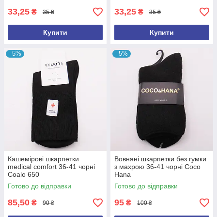
33,25
33,25
₴
₴
35 ₴
35 ₴
Купити
Купити
–5%
–5%
Кашемірові шкарпетки
Вовняні шкарпетки без гумки
medical comfort 36-41 чорні
з махрою 36-41 чорні Coco
Coalo 650
Hana
Готово до відправки
Готово до відправки
85,50
95
₴
₴
90 ₴
100 ₴