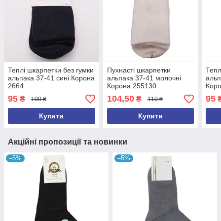
Теплі шкарпетки без гумки
Пухнасті шкарпетки
Тепл
альпака 37-41 сині Корона
альпака 37-41 молочні
альп
2664
Корона 255130
Коро
95
104,50
95
₴
₴
100 ₴
110 ₴
Купити
Купити
Акційні пропозиції та новинки
–5%
–5%