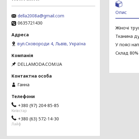
Опис
della2008a@gmail.com
0635721430
Жіночі тру
Тканина ду
вул.Сковороди 4, Львів, Україна
У поясі на
Склад 80% 
DELLAMODA.COM.UA
Ганна
+380 (97) 204-85-85
Київстар
+380 (63) 572-14-30
Лайф