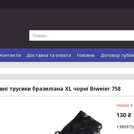
Контакти
Доставка та оплата
Головна
Договор публ
ні трусики бразиліана XL чорні Biweier 758
Немає в
130 ₴
+380972