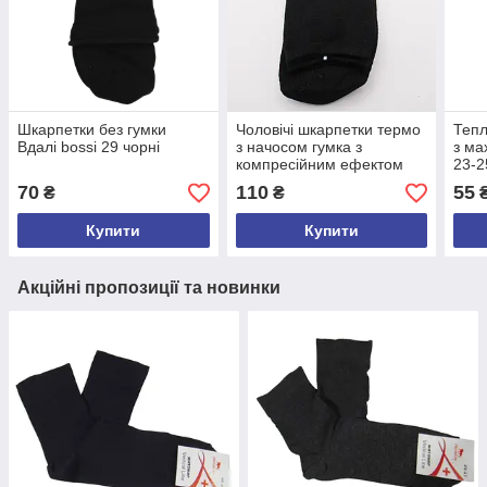
Шкарпетки без гумки
Чоловічі шкарпетки термо
Тепл
Вдалі bossi 29 чорні
з начосом гумка з
з ма
компресійним ефектом
23-2
41-47 чорні Dmdbs 035
70
110
55
₴
₴
Купити
Купити
Акційні пропозиції та новинки