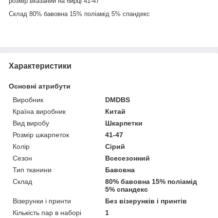
розмір вказаний на бирці 41-47
Склад 80% бавовна 15% поліамід 5% спандекс
Характеристики
Основні атрибути
Виробник
DMDBS
Країна виробник
Китай
Вид виробу
Шкарпетки
Розмір шкарпеток
41-47
Колір
Сірий
Сезон
Всесезонний
Тип тканини
Бавовна
Склад
80% бавовна 15% поліамід
5% спандекс
Візерунки і принти
Без візерунків і принтів
Кількість пар в наборі
1