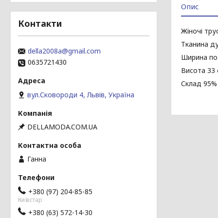
Опис
Контакти
Жіночі тру
Тканина ду
della2008a@gmail.com
Ширина по 
0635721430
Висота 33 
Склад 95%
вул.Сковороди 4, Львів, Україна
DELLAMODA.COM.UA
Ганна
+380 (97) 204-85-85
Київстар
+380 (63) 572-14-30