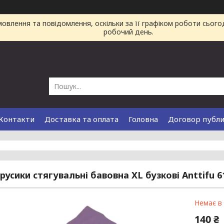
влення та повідомлення, оскільки за її графіком роботи сього
робочий день.
Контакти
Доставка та оплата
Головна
Договор публ
русики стягувальні бавовна XL бузкові Anttifu 6
Немає в
140 ₴