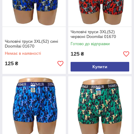
Чоловічі труси 3XL(52)
червоні Doomilai 01670
Чоловічі труси 3XL(52) сині
Готово до відправки
Doomilai 01670
Немає в наявності
125
₴
125
₴
Купити