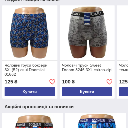
Чоловічі труси боксери
Чоловічі труси Sweet
Чоло
3XL(52) сині Doomilai
Dream 3246 3XL світло-сірі
темн
01662
125
100
125
₴
₴
Купити
Купити
Акційні пропозиції та новинки