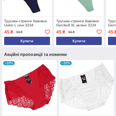
Трусики-стринги бавовна
Трусики-стринги бавовна
Трус
Uokin L сині 3234
Gerrikoll XL зелені 3234
Gerr
45
45
45
₴
₴
50 ₴
50 ₴
Купити
Купити
Акційні пропозиції та новинки
–10%
–10%