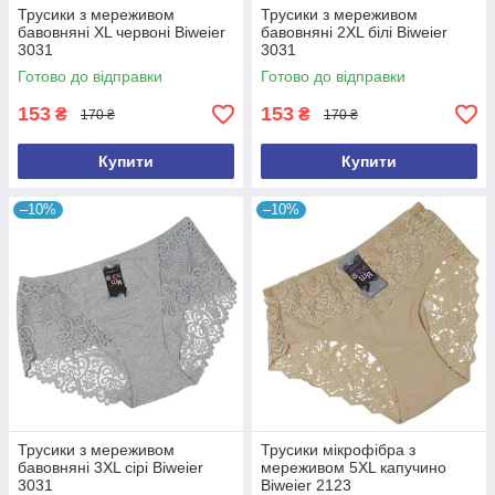
Трусики з мереживом
Трусики з мереживом
бавовняні XL червоні Biweier
бавовняні 2XL білі Biweier
3031
3031
Готово до відправки
Готово до відправки
153
153
₴
₴
170 ₴
170 ₴
Купити
Купити
–10%
–10%
Трусики з мереживом
Трусики мікрофібра з
бавовняні 3XL сірі Biweier
мереживом 5XL капучино
3031
Biweier 2123