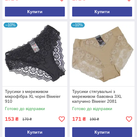
Купити
Купити
–10%
–10%
Трусики з мереживом
Трусики стягувальні з
мікрофібра XL чорні Biweier
мереживом бавовна 3XL
910
капучино Biweier 2081
Готово до відправки
Готово до відправки
153
171
₴
₴
170 ₴
190 ₴
Купити
Купити