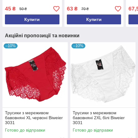
45
63
67,
₴
₴
50 ₴
70 ₴
Купити
Купити
Акційні пропозиції та новинки
–10%
–10%
Трусики з мереживом
Трусики з мереживом
бавовняні XL червоні Biweier
бавовняні 2XL білі Biweier
3031
3031
Готово до відправки
Готово до відправки