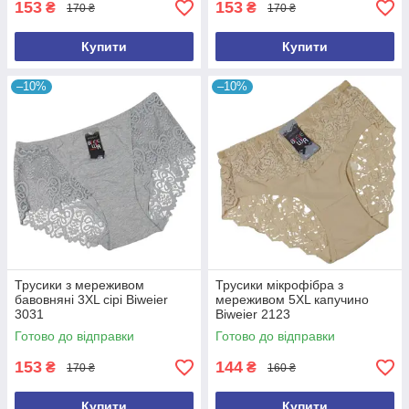
153
153
₴
₴
170 ₴
170 ₴
Купити
Купити
–10%
–10%
Трусики з мереживом
Трусики мікрофібра з
бавовняні 3XL сірі Biweier
мереживом 5XL капучино
3031
Biweier 2123
Готово до відправки
Готово до відправки
153
144
₴
₴
170 ₴
160 ₴
Купити
Купити