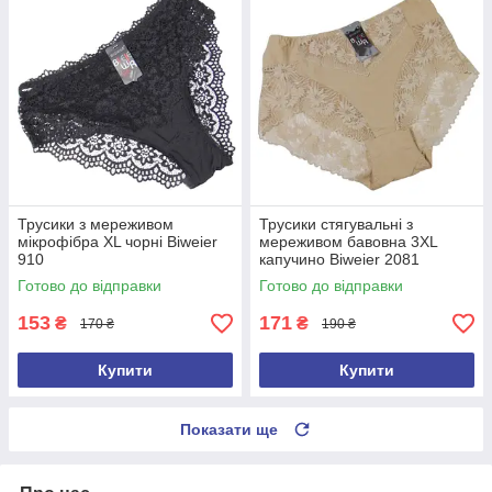
Трусики з мереживом
Трусики стягувальні з
мікрофібра XL чорні Biweier
мереживом бавовна 3XL
910
капучино Biweier 2081
Готово до відправки
Готово до відправки
153
171
₴
₴
170 ₴
190 ₴
Купити
Купити
Показати ще