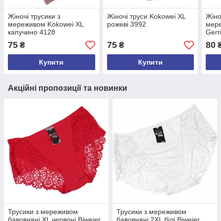
Жіночі трусики з
Жіночі труси Kokowei XL
Жіно
мереживом Kokowei XL
рожеві 3992
мере
капучино 4128
Gerr
75
75
80
₴
₴
Купити
Купити
Акційні пропозиції та новинки
Трусики з мереживом
Трусики з мереживом
бавовняні XL червоні Biweier
бавовняні 2XL білі Biweier