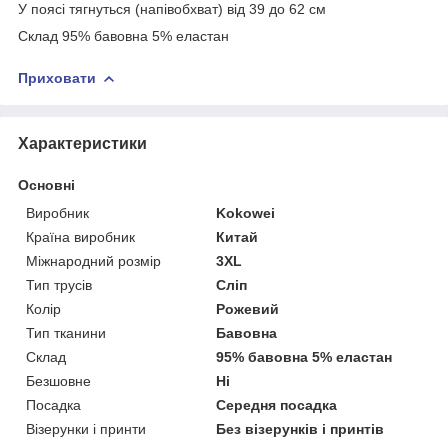
У поясі тягнуться (напівобхват) від 39 до 62 см
Склад 95% бавовна 5% еластан
Приховати
Характеристики
Основні
Виробник
Kokowei
Країна виробник
Китай
Міжнародний розмір
3XL
Тип трусів
Сліп
Колір
Рожевий
Тип тканини
Бавовна
Склад
95% бавовна 5% еластан
Безшовне
Ні
Посадка
Середня посадка
Візерунки і принти
Без візерунків і принтів