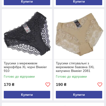
Купити
Купити
Трусики з мереживом
Трусики стягувальні з
мікрофібра XL чорні Biweier
мереживом бавовна 3XL
910
капучино Biweier 2081
Готово до відправки
Готово до відправки
170
190
₴
₴
Купити
Купити