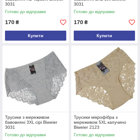
3031
3031
Готово до відправки
Готово до відправки
170
170
₴
₴
Купити
Купити
Трусики з мереживом
Трусики мікрофібра з
бавовняні 3XL сірі Biweier
мереживом 5XL капучино
3031
Biweier 2123
Готово до відправки
Готово до відправки