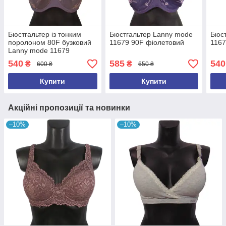
Бюстгальтер із тонким
Бюстгальтер Lanny mode
Бюст
поролоном 80F бузковий
11679 90F фіолетовий
1167
Lanny mode 11679
540
585
540
₴
₴
600 ₴
650 ₴
Купити
Купити
Акційні пропозиції та новинки
–10%
–10%