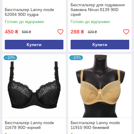
Бюстгальтер для годування
Бюстгальтер Lanny mode
бавовна Nirusi 8139 90D
62004 90D пудра
сірий
Готово до відправки
Готово до відправки
450
288
₴
₴
500 ₴
320 ₴
Купити
Купити
–10%
–10%
Бюстгальтер Lanny mode
Бюстгальтер Lanny mode
11678 90D чорний
11910 90D бежевий