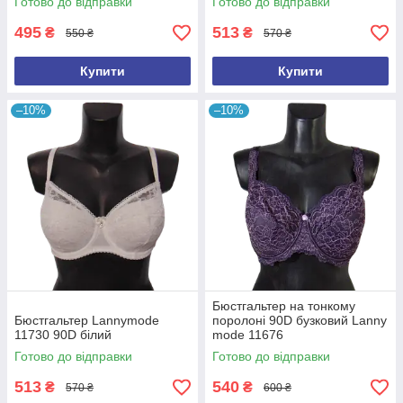
Готово до відправки
Готово до відправки
495
513
₴
₴
550 ₴
570 ₴
Купити
Купити
–10%
–10%
Бюстгальтер на тонкому
Бюстгальтер Lannymode
поролоні 90D бузковий Lanny
11730 90D білий
mode 11676
Готово до відправки
Готово до відправки
513
540
₴
₴
570 ₴
600 ₴