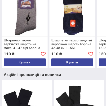
Шкарпетки термо
Шкарпетки термо медичні
Шкар
верблюжа шерсть на
верблюжа шерсть Корона
верб
махрі 41-47 сірі Корона
42-48 сині 1551
1522
161
110
110
120
₴
₴
Купити
Купити
Акційні пропозиції та новинки