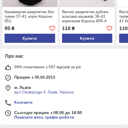
Кашемірові шкарпетки без
Високі шкарпетки рубчик
Висо
гумки 37-41 чорні Корона
альпака кашемір 36-41
терм
851
коричневі Корона 805-4
41 б
95
110
110
₴
₴
Купити
Купити
Про нас
99% позитивних з 597 відгуків за рік
Працює з 30.03.2013
м. Львів
вул.Сковороди 4, Львів, Україна
Контакти
Сьогодні працює з 08:00 до 18:00
Показати весь графік роботи