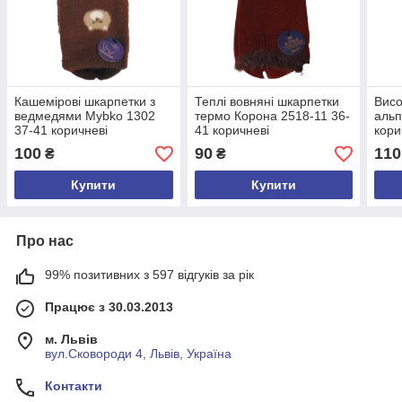
Кашемірові шкарпетки з
Теплі вовняні шкарпетки
Висо
ведмедями Mybko 1302
термо Корона 2518-11 36-
альп
37-41 коричневі
41 коричневі
кори
100
90
110
₴
₴
Купити
Купити
Про нас
99% позитивних з 597 відгуків за рік
Працює з 30.03.2013
м. Львів
вул.Сковороди 4, Львів, Україна
Контакти