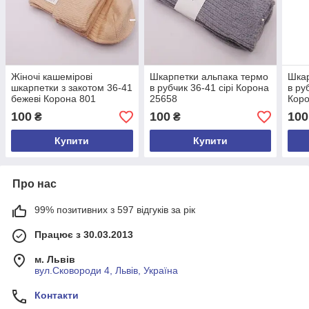
Жіночі кашемірові
Шкарпетки альпака термо
Шкар
шкарпетки з закотом 36-41
в рубчик 36-41 сірі Корона
в ру
бежеві Корона 801
25658
Коро
100
100
100
₴
₴
Купити
Купити
Про нас
99% позитивних з 597 відгуків за рік
Працює з 30.03.2013
м. Львів
вул.Сковороди 4, Львів, Україна
Контакти