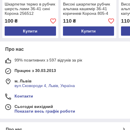
Шкарпетки термо в рубчик
Високі шкарпетки рубчик
Висо
шерсть лами 36-41 сині
альпака кашемір 36-41
альп
Корона 256512
коричневі Корона 805-4
капу
100
110
110
₴
₴
Купити
Купити
Про нас
99% позитивних з 597 відгуків за рік
Працює з 30.03.2013
м. Львів
вул.Сковороди 4, Львів, Україна
Контакти
Сьогодні вихідний
Показати весь графік роботи
Про нас