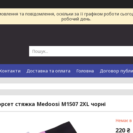
влення та повідомлення, оскільки за її графіком роботи сього
робочий день.
Контакти
Доставка та оплата
Головна
Договор публ
орсет стяжка Medoosi M1507 2XL чорні
Немає в
220 ₴