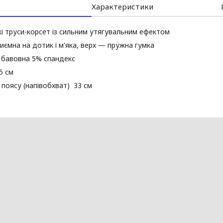
Характеристики
окі труси-корсет із сильним утягувальним ефектом
иємна на дотик і м'яка, верх — пружна гумка
 бавовна 5% спандекс
5 см
поясу (напівобхват) 33 см