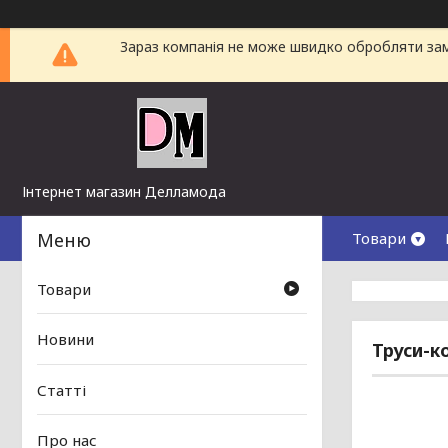
Зараз компанія не може швидко обробляти замо
Інтернет магазин Делламода
Товари
Товари
Новини
Труси-к
Статті
Про нас