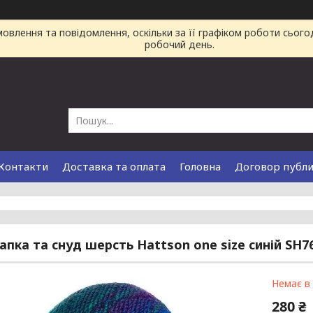
влення та повідомлення, оскільки за її графіком роботи сього
робочий день.
Контакти
Доставка та оплата
Головна
Договор публ
апка та снуд шерсть Hattson one size синій SH7
Немає в
280 ₴