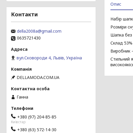
Опис
Контакти
Набір шапк
Розміри сн
della2008a@gmail.com
Шапка без 
0635721430
Склад 53%
Виробник 
вул.Сковороди 4, Львів, Україна
Стильний я
високоякіс
DELLAMODA.COM.UA
Ганна
+380 (97) 204-85-85
Київстар
+380 (63) 572-14-30