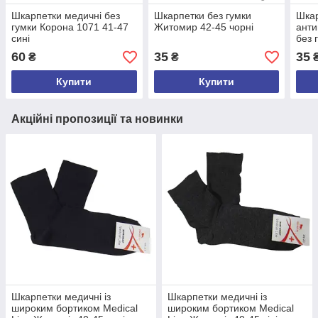
Шкарпетки медичні без
Шкарпетки без гумки
Шкар
гумки Корона 1071 41-47
Житомир 42-45 чорні
анти
сині
без 
Жито
60
35
35
₴
₴
Купити
Купити
Акційні пропозиції та новинки
Шкарпетки медичні із
Шкарпетки медичні із
широким бортиком Medical
широким бортиком Medical