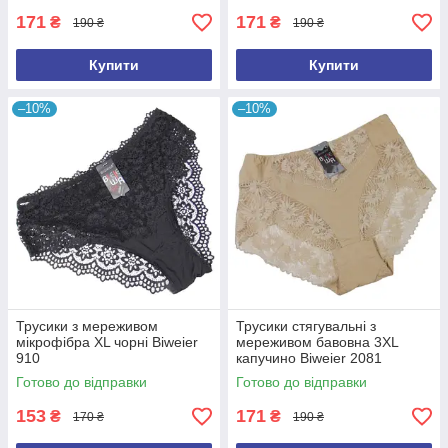
171
171
₴
₴
190 ₴
190 ₴
Купити
Купити
–10%
–10%
Трусики з мереживом
Трусики стягувальні з
мікрофібра XL чорні Biweier
мереживом бавовна 3XL
910
капучино Biweier 2081
Готово до відправки
Готово до відправки
153
171
₴
₴
170 ₴
190 ₴