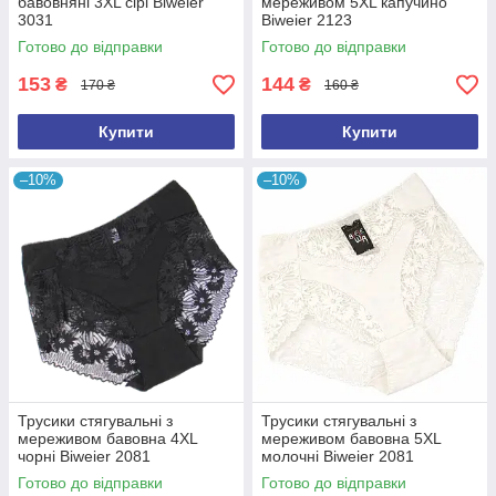
бавовняні 3XL сірі Biweier
мереживом 5XL капучино
3031
Biweier 2123
Готово до відправки
Готово до відправки
153
144
₴
₴
170 ₴
160 ₴
Купити
Купити
–10%
–10%
Трусики стягувальні з
Трусики стягувальні з
мереживом бавовна 4XL
мереживом бавовна 5XL
чорні Biweier 2081
молочні Biweier 2081
Готово до відправки
Готово до відправки