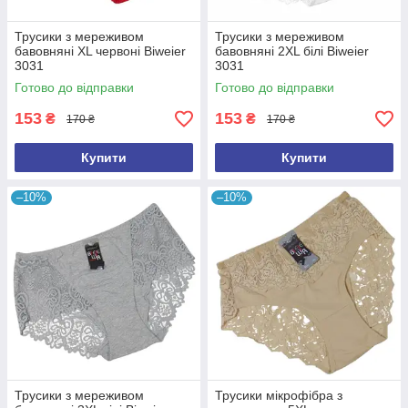
Трусики з мереживом
Трусики з мереживом
бавовняні XL червоні Biweier
бавовняні 2XL білі Biweier
3031
3031
Готово до відправки
Готово до відправки
153
153
₴
₴
170 ₴
170 ₴
Купити
Купити
–10%
–10%
Трусики з мереживом
Трусики мікрофібра з