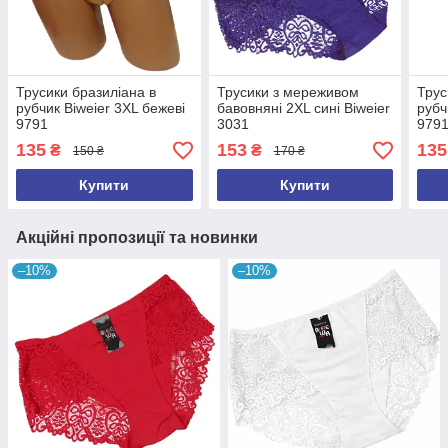
Трусики бразиліана в
Трусики з мереживом
Трус
рубчик Biweier 3XL бежеві
бавовняні 2XL сині Biweier
рубч
9791
3031
979
135
153
135
₴
₴
150 ₴
170 ₴
Купити
Купити
Акційні пропозиції та новинки
–10%
–10%