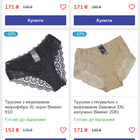
171
171
₴
₴
190 ₴
190 ₴
Купити
Купити
–10%
–10%
Трусики з мереживом
Трусики стягувальні з
мікрофібра XL чорні Biweier
мереживом бавовна 3XL
910
капучино Biweier 2081
Готово до відправки
Готово до відправки
153
171
₴
₴
170 ₴
190 ₴