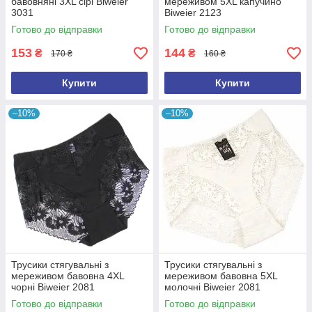
бавовняні 3XL сірі Biweier
мереживом 5XL капучино
3031
Biweier 2123
Готово до відправки
Готово до відправки
153
144
₴
₴
170 ₴
160 ₴
Купити
Купити
–10%
–10%
Трусики стягувальні з
Трусики стягувальні з
мереживом бавовна 4XL
мереживом бавовна 5XL
чорні Biweier 2081
молочні Biweier 2081
Готово до відправки
Готово до відправки