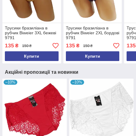
Трусики бразиліана в
Трусики бразиліана в
Трус
рубчик Biweier 3XL бежеві
рубчик Biweier 2XL бордові
рубч
9791
9791
979
135
135
135
₴
₴
150 ₴
150 ₴
Купити
Купити
Акційні пропозиції та новинки
–10%
–10%