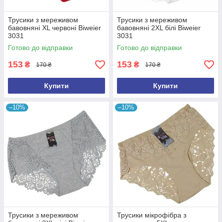
Трусики з мереживом
Трусики з мереживом
бавовняні XL червоні Biweier
бавовняні 2XL білі Biweier
3031
3031
Готово до відправки
Готово до відправки
153
153
₴
₴
170 ₴
170 ₴
Купити
Купити
–10%
–10%
Трусики з мереживом
Трусики мікрофібра з