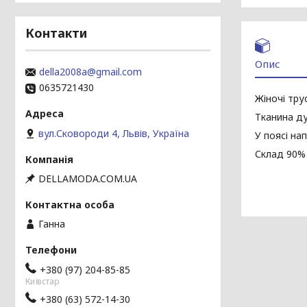
Контакти
Опис
della2008a@gmail.com
0635721430
Жіночі тру
Тканина ду
вул.Сковороди 4, Львів, Україна
У поясі на
Склад 90% 
DELLAMODA.COM.UA
Ганна
+380 (97) 204-85-85
Київстар
+380 (63) 572-14-30