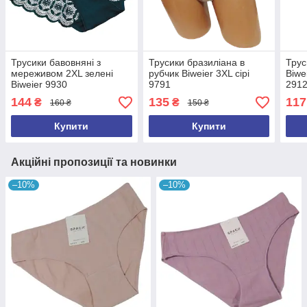
Трусики бавовняні з
Трусики бразиліана в
Трус
мереживом 2XL зелені
рубчик Biweier 3XL сірі
Biwe
Biweier 9930
9791
2912
144
135
117
₴
₴
160 ₴
150 ₴
Купити
Купити
Акційні пропозиції та новинки
–10%
–10%