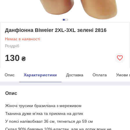
Данфіонна Biweier 2XL-3XL зелені 2816
Немає в наявності
Роздріб
130
₴
Опис
Характеристики
Доставка
Оплата
Умови 
Опис
Жіночі трусики бразиліана з мереживом
Тканина дуже м'яка та приємна на дотик
У поясі напівобхват 36 см, тягнеться до 59 см
Склад 90% бавовна 10% еластан, але на дотик вони не