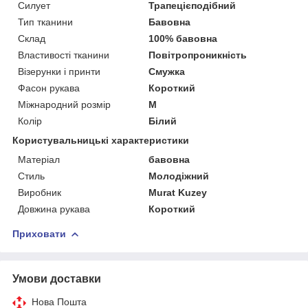
Силует
Трапецієподібний
Тип тканини
Бавовна
Склад
100% бавовна
Властивості тканини
Повітропроникність
Візерунки і принти
Смужка
Фасон рукава
Короткий
Міжнародний розмір
M
Колір
Білий
Користувальницькі характеристики
Матеріал
бавовна
Стиль
Молодіжний
Виробник
Murat Kuzey
Довжина рукава
Короткий
Приховати
Умови доставки
Нова Пошта