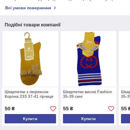
Всі умови повернення
Подібні товари компанії
Шкарпетки з люрексом
Шкарпетки високі Fashion
Шкар
Корона 233 37-41 гірчиця
35-39 сині
35-3
50
55
55
₴
₴
Купити
Купити