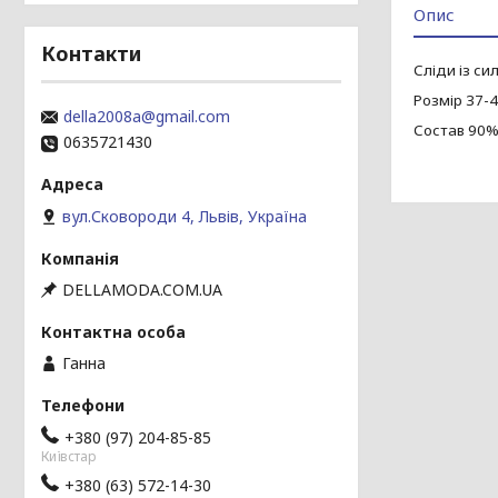
Опис
Контакти
Сліди із си
Розмір 37-
della2008a@gmail.com
Состав 90%
0635721430
вул.Сковороди 4, Львів, Україна
DELLAMODA.COM.UA
Ганна
+380 (97) 204-85-85
Київстар
+380 (63) 572-14-30