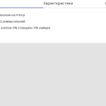
Характеристики
ліконом на п'ятці
42 універсальний
 хлопок 5% спандекс 5% лайкра