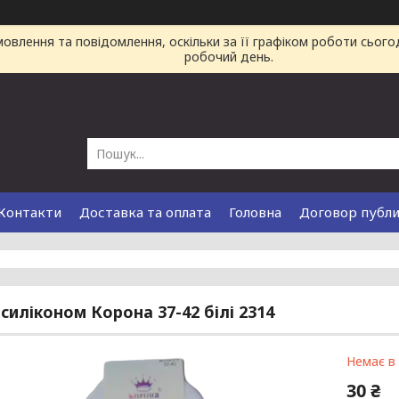
влення та повідомлення, оскільки за її графіком роботи сього
робочий день.
Контакти
Доставка та оплата
Головна
Договор публ
 силіконом Корона 37-42 білі 2314
Немає в
30 ₴