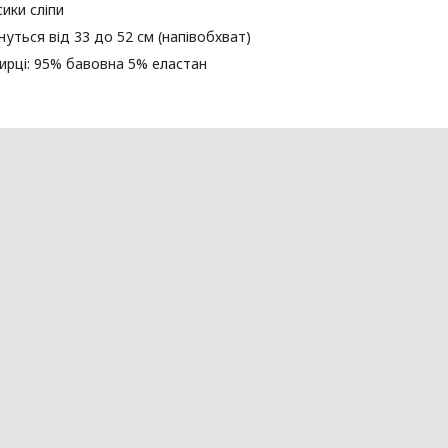
сики сліпи
гнуться від 33 до 52 см (напівобхват)
ирці: 95% бавовна 5% еластан