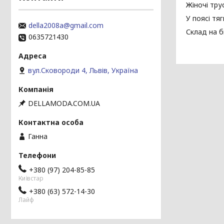
Жіночі тру
У поясі тя
della2008a@gmail.com
Склад на б
0635721430
вул.Сковороди 4, Львів, Україна
DELLAMODA.COM.UA
Ганна
+380 (97) 204-85-85
Київстар
+380 (63) 572-14-30
Лайф