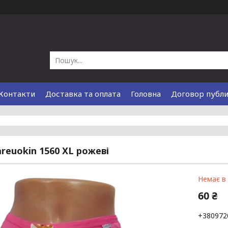
Контакти
Доставка та оплата
Головна
Договор публ
areuokin 1560 XL рожеві
Немає в
60 ₴
+380972