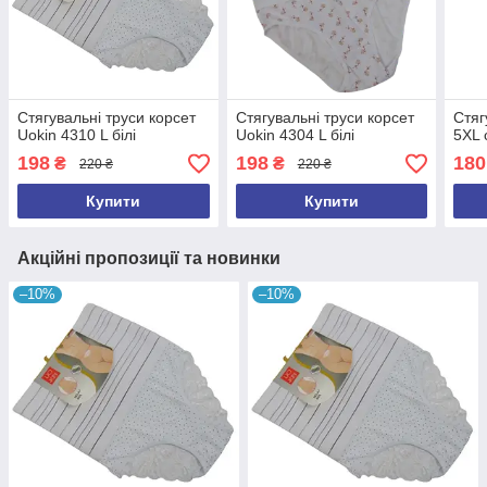
Стягувальні труси корсет
Стягувальні труси корсет
Стяг
Uokin 4310 L білі
Uokin 4304 L білі
5XL с
198
198
180
₴
₴
220 ₴
220 ₴
Купити
Купити
Акційні пропозиції та новинки
–10%
–10%