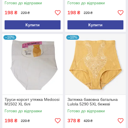
Готово до відправки
Готово до відправки
198
198
₴
₴
220 ₴
220 ₴
Купити
Купити
–10%
–10%
Труси-корсет утяжка Medoosi
Затяжка бавовна батальна
M1502 XL білі
Lulola 5290 5XL бежеві
Готово до відправки
Готово до відправки
198
378
₴
₴
220 ₴
420 ₴