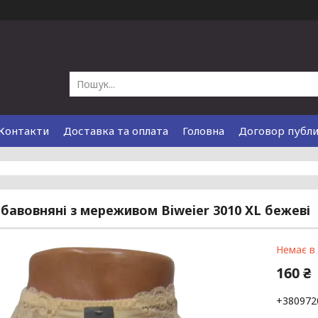
Контакти
Доставка та оплата
Головна
Договор публ
 бавовняні з мереживом Biweier 3010 XL бежеві
Немає в
160 ₴
+380972