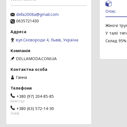
Опис
della2008a@gmail.com
0635721430
Жіночі тру
У талії тяг
вул.Сковороди 4, Львів, Україна
Склад 95%
DELLAMODA.COM.UA
Ганна
+380 (97) 204-85-85
Київстар
+380 (63) 572-14-30
Лайф