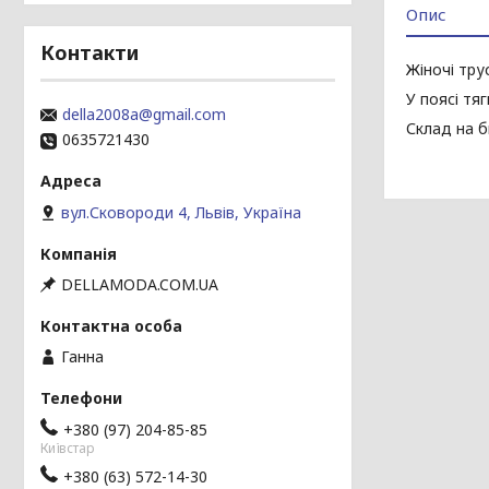
Опис
Контакти
Жіночі тру
У поясі тя
della2008a@gmail.com
Склад на б
0635721430
вул.Сковороди 4, Львів, Україна
DELLAMODA.COM.UA
Ганна
+380 (97) 204-85-85
Київстар
+380 (63) 572-14-30