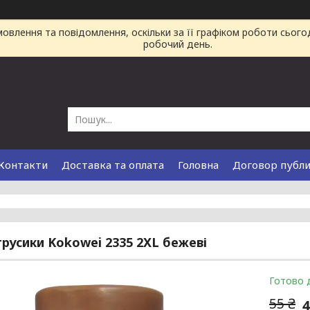
влення та повідомлення, оскільки за її графіком роботи сього
робочий день.
Контакти
Доставка та оплата
Головна
Договор публ
трусики Kokowei 2335 2XL бежеві
Готово 
55 ₴
4