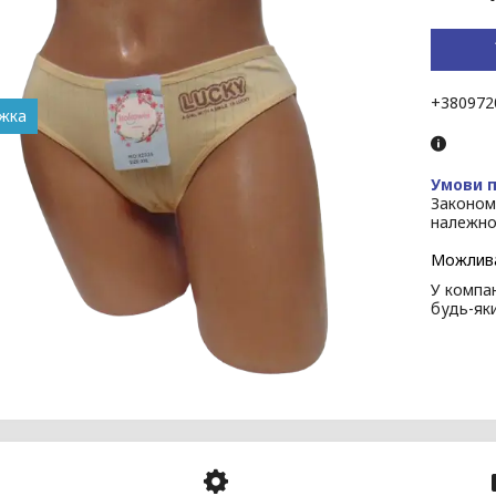
+380972
Законом
належно
У компан
будь-як