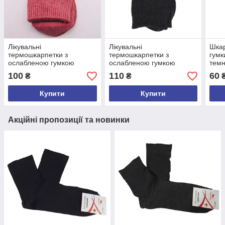
Лікувальні
Лікувальні
Шкар
термошкарпетки з
термошкарпетки з
гумк
ослабленою гумкою
ослабленою гумкою
темн
верблюжа вовна 37-41
верблюжа вовна Корона
100
110
60
₴
₴
рожеві Фена 8052
2550-2 37-41 темно-сині
Купити
Купити
Акційні пропозиції та новинки