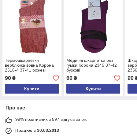
Термошкарпетки
Медичні шкарпетки без
Шкар
верблюжа вовна Корона
гумки Корона 2345 37-42
верб
2516-4 37-41 рожеві
бузкові
2356
90
60
90
₴
₴
Купити
Купити
Про нас
99% позитивних з 597 відгуків за рік
Працює з 30.03.2013