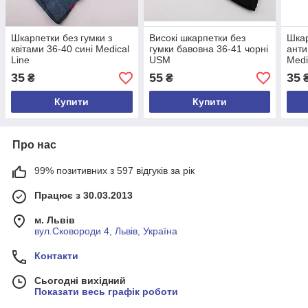
Шкарпетки без гумки з
Високі шкарпетки без
Шкар
квітами 36-40 сині Medical
гумки бавовна 36-41 чорні
анти
Line
USM
Medi
40 р
35
55
35
₴
₴
Купити
Купити
Про нас
99% позитивних з 597 відгуків за рік
Працює з 30.03.2013
м. Львів
вул.Сковороди 4, Львів, Україна
Контакти
Сьогодні вихідний
Показати весь графік роботи