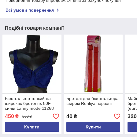
Повернення товару впродовж 14 днів за рахунок покупця
Всі умови повернення
Подібні товари компанії
Бюстгальтер тонкий на
Бретелі для бюстгальтера
Майк
широких бретелях 80F
широкі Ronliya червоні
брет
синій Lanny mode 11268
(eur
450
40
320
₴
₴
500 ₴
Купити
Купити