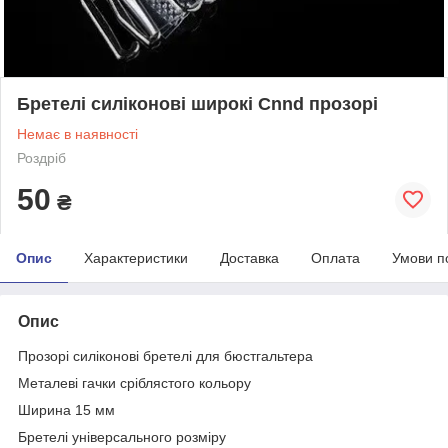
Бретелі силіконові широкі Cnnd прозорі
Немає в наявності
Роздріб
50
₴
Опис
Характеристики
Доставка
Оплата
Умови п
Опис
Прозорі силіконові бретелі для бюстгальтера
Металеві гачки сріблястого кольору
Ширина 15 мм
Бретелі універсального розміру