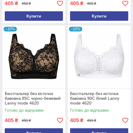
405
405
₴
₴
450 ₴
450 ₴
Купити
Купити
–10%
–10%
Бюстгальтер без кісточок
Бюстгальтер без кісточок
бавовна 85C чорно-бежевий
бавовна 90C білий Lanny
Lanny mode 4620
mode 4620
Готово до відправки
Готово до відправки
405
405
₴
₴
450 ₴
450 ₴