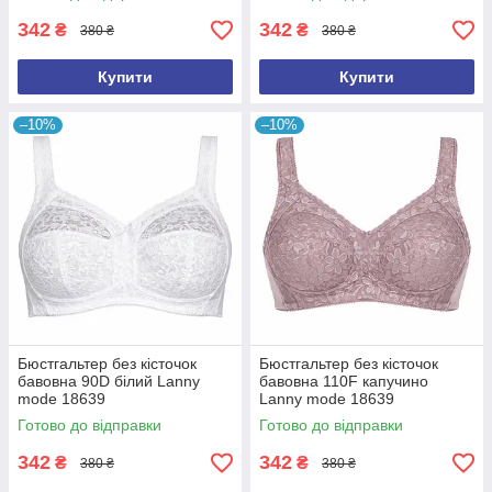
342
342
₴
₴
380 ₴
380 ₴
Купити
Купити
–10%
–10%
Бюстгальтер без кісточок
Бюстгальтер без кісточок
бавовна 90D білий Lanny
бавовна 110F капучино
mode 18639
Lanny mode 18639
Готово до відправки
Готово до відправки
342
342
₴
₴
380 ₴
380 ₴