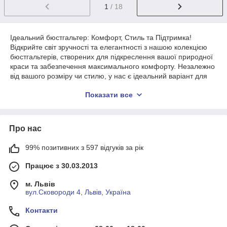
1
/ 18
Ідеальний бюстгальтер: Комфорт, Стиль та Підтримка!
Відкрийте світ зручності та елегантності з нашою колекцією
бюстгальтерів, створених для підкреслення вашої природної
краси та забезпечення максимального комфорту. Незалежно
від вашого розміру чи стилю, у нас є ідеальний варіант для
вас. Наші бюстгальтери забезпечують неперевершену
Показати все
підтримку завдяки інноваційним технологіям та якісним
матеріалам. Вони дарують впевненість та комфорт протягом
усього дня, а також підкреслюють вашу природну красу,
створюючи бездоганний силует. Від елегантних бюстгальтерів
Про нас
для повсякденного носіння до розкішних моделей для
особливих випадків – ми пропонуємо широкий асортимент
99% позитивних з 597 відгуків за рік
стилів, відтінків та фасонів. У нас ви знайдете бюстгальтери з
м'якими філіжанками, без бретельок, спортивні моделі та
Працює з 30.03.2013
багато іншого. Подаруйте собі відчуття розкоші та зручності з
нашою колекцією бюстгальтерів. Відчуйте різницю з першого
м. Львів
вдягання та оцініть справжнє поєднання стилю та
вул.Сковороди 4, Львів, Україна
функціональності. Знайдіть свій ідеальний бюстгальтер
Контакти
сьогодні!