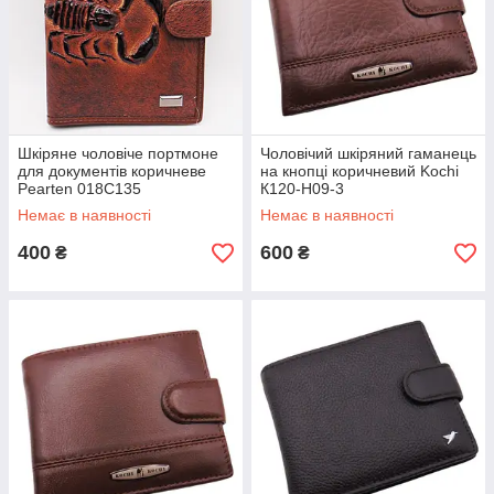
Шкіряне чоловіче портмоне
Чоловічий шкіряний гаманець
для документів коричневе
на кнопці коричневий Kochi
Pearten 018C135
К120-H09-3
Немає в наявності
Немає в наявності
400
600
₴
₴