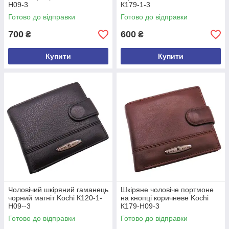
H09-3
К179-1-3
Готово до відправки
Готово до відправки
700
600
₴
₴
Купити
Купити
Чоловічий шкіряний гаманець
Шкіряне чоловіче портмоне
чорний магніт Kochi К120-1-
на кнопці коричневе Kochi
H09--3
К179-H09-3
Готово до відправки
Готово до відправки