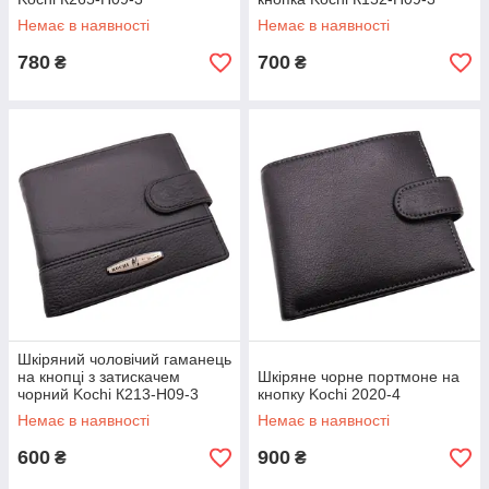
Немає в наявності
Немає в наявності
780
700
₴
₴
Шкіряний чоловічий гаманець
на кнопці з затискачем
Шкіряне чорне портмоне на
чорний Kochi К213-Н09-3
кнопку Kochi 2020-4
Немає в наявності
Немає в наявності
600
900
₴
₴