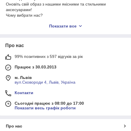
Оновіть свій образ з нашими якісними та стильними
аксесуарами!
Чому вибрати нас?
Широкий асортимент: Ми пропонуємо різноманітність
Показати все
чоловічих гаманців та гаманців: від класичних шкіряних до
сучасних та практичних моделей.
Якість та надійність: Наші вироби виготовлені з високоякісних
Про нас
матеріалів, забезпечуючи довговічність та зручність у
використанні.
99% позитивних з 597 відгуків за рік
Стильний дизайн: Ми стежимо за останніми тенденціями
моди, щоб кожен чоловік міг знайти гаманець або гаманець,
Працює з 30.03.2013
що відповідає його індивідуальному стилю.
м. Львів
Знайдіть свій ідеальний аксесуар для повсякденного життя
вул.Сковороди 4, Львів, Україна
вже сьогодні!
Контакти
Сьогодні працює з 08:00 до 17:00
Показати весь графік роботи
Про нас