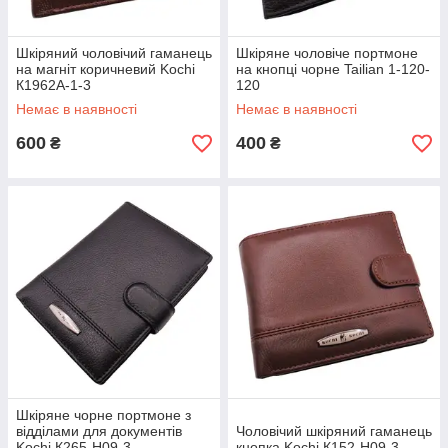
Шкіряний чоловічий гаманець
Шкіряне чоловіче портмоне
на магніт коричневий Kochi
на кнопці чорне Tailian 1-120-
К1962А-1-3
120
Немає в наявності
Немає в наявності
600
400
₴
₴
Шкіряне чорне портмоне з
відділами для документів
Чоловічий шкіряний гаманець
Kochi К265-Н09-3
кнопка Kochi К152-H09-3