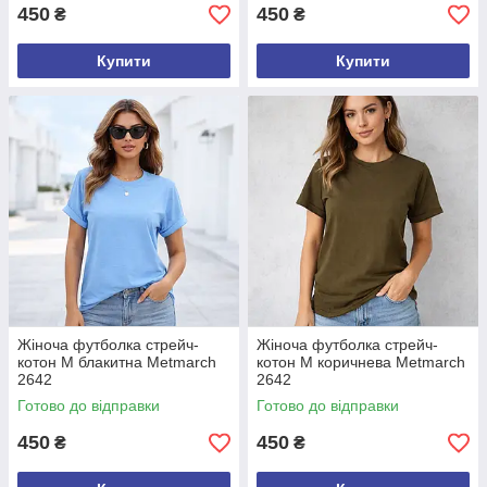
450
450
₴
₴
Купити
Купити
Жіноча футболка стрейч-
Жіноча футболка стрейч-
котон М блакитна Metmarch
котон М коричнева Metmarch
2642
2642
Готово до відправки
Готово до відправки
450
450
₴
₴