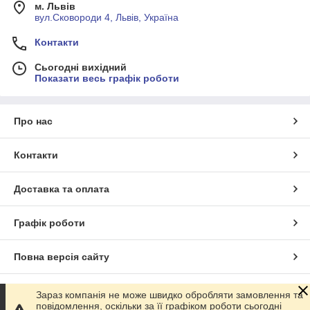
м. Львів
вул.Сковороди 4, Львів, Україна
Універсальне застосування: Наші футболки та майки
підходять для різних ситуацій – від повсякденних прогулянок
Контакти
до спортивних тренувань, роблячи їх незамінним елементом
вашого гардеробу.
Сьогодні вихідний
Оновіть свій стиль з нашими жіночими футболками та
Показати весь графік роботи
майками. Купуйте свої ідеальні моделі вже сьогодні!
Про нас
Контакти
Доставка та оплата
Графік роботи
Повна версія сайту
Сайт створено на маркетплейсі
Prom.ua
Зараз компанія не може швидко обробляти замовлення та
повідомлення, оскільки за її графіком роботи сьогодні