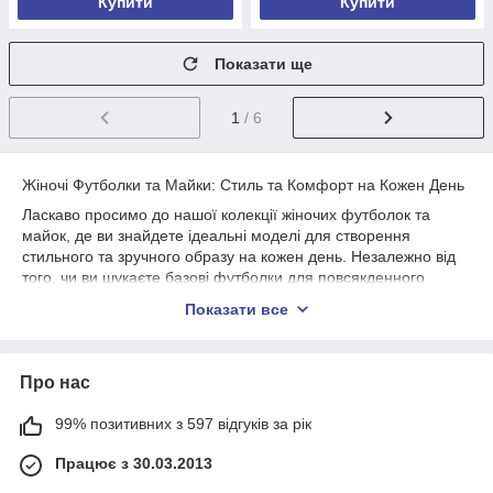
Купити
Купити
Показати ще
1
/ 6
Жіночі Футболки та Майки: Стиль та Комфорт на Кожен День
Ласкаво просимо до нашої колекції жіночих футболок та
майок, де ви знайдете ідеальні моделі для створення
стильного та зручного образу на кожен день. Незалежно від
того, чи ви шукаєте базові футболки для повсякденного
використання або стильні майки для активного відпочинку, у
Показати все
нас є все, що вам потрібно.
Чому обирають наші футболки та майки:
Комфорт та Якість: Наші футболки та майки виготовлені з
Про нас
м'яких та приємних до тіла матеріалів, забезпечуючи
максимальний комфорт при носінні.
99% позитивних з 597 відгуків за рік
Стиль та Різноманітність: Ми пропонуємо широкий вибір
Працює з 30.03.2013
моделей та дизайнів - від класичних базових футболок до
модних майок з цікавими принтами та візерунками.