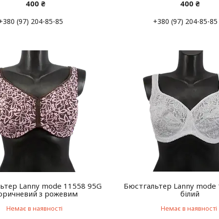
400 ₴
400 ₴
+380 (97) 204-85-85
+380 (97) 204-85-85
ьтер Lanny mode 11558 95G
Бюстгальтер Lanny mode
оричневий з рожевим
білий
Немає в наявності
Немає в наявності