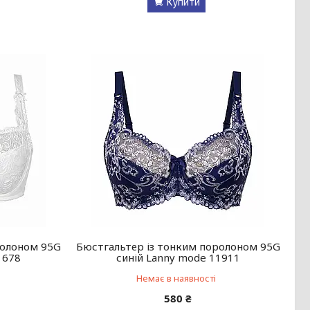
Купити
ролоном 95G
Бюстгальтер із тонким поролоном 95G
1678
синій Lanny mode 11911
Немає в наявності
580 ₴