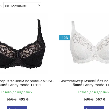
–10%
тер із тонким поролоном 95G
Бюстгальтер м'який без п
рний Lanny mode 11911
білий Lanny mode 1
Готово до відправки
Готово до відправк
550 ₴
495 ₴
630 ₴
567 ₴