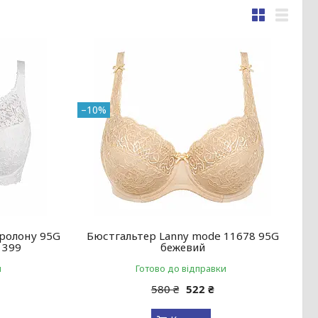
–10%
оролону 95G
Бюстгальтер Lanny mode 11678 95G
1399
бежевий
и
Готово до відправки
580 ₴
522 ₴