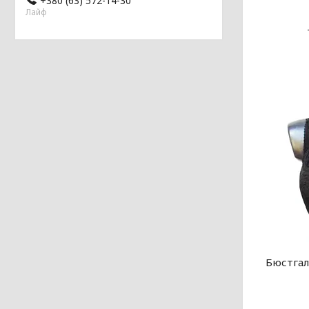
+380 (63) 572-14-30
Лайф
Бюстгал