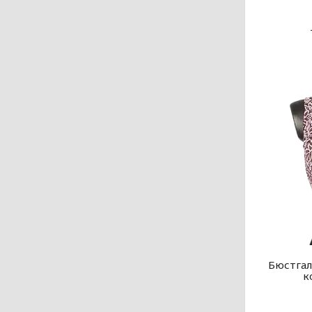
Бюстгал
к