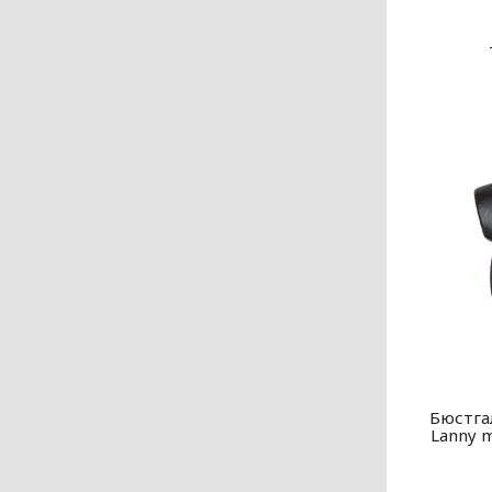
Бюстга
Lanny 