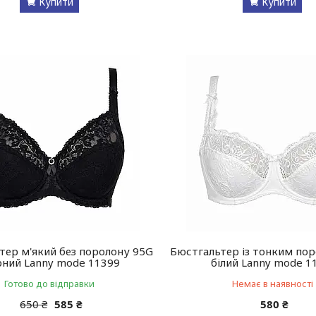
Купити
Купити
тер м'який без поролону 95G
Бюстгальтер із тонким по
рний Lanny mode 11399
білий Lanny mode 1
Готово до відправки
Немає в наявності
650 ₴
585 ₴
580 ₴